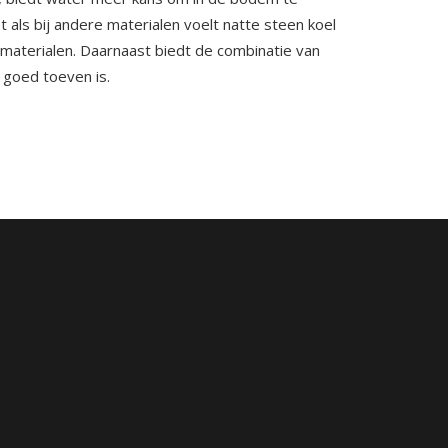
als bij andere materialen voelt natte steen koel
 materialen. Daarnaast biedt de combinatie van
 goed toeven is.