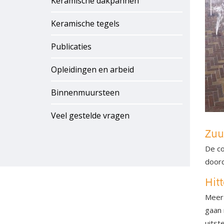
Keramische dakpannen
Keramische tegels
Publicaties
Opleidingen en arbeid
Binnenmuursteen
Veel gestelde vragen
Zuu
De co
doord
Hitt
Meer 
gaan 
uitst