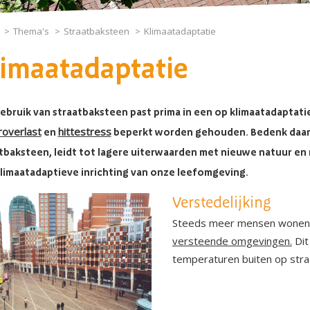
Thema's
Straatbaksteen
Klimaatadaptatie
limaatadaptatie
ebruik van straatbaksteen past prima in een op klimaatadaptat
overlast
hittestress
en
beperkt worden gehouden. Bedenk daarb
tbaksteen, leidt tot lagere uiterwaarden met nieuwe natuur en m
limaatadaptieve inrichting van onze leefomgeving.
Verstedelijking
Steeds meer mensen wonen
versteende omgevingen
.
Dit
temperaturen buiten op straa