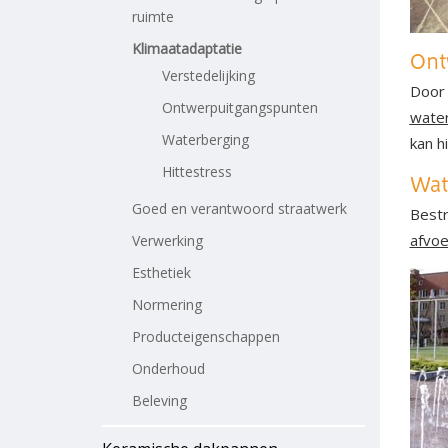
ruimte
Klimaatadaptatie
Ont
Verstedelijking
Door 
Ontwerpuitgangspunten
wate
Waterberging
kan h
Hittestress
Wat
Goed en verantwoord straatwerk
Bestr
afvoe
Verwerking
Esthetiek
Normering
Producteigenschappen
Onderhoud
Beleving