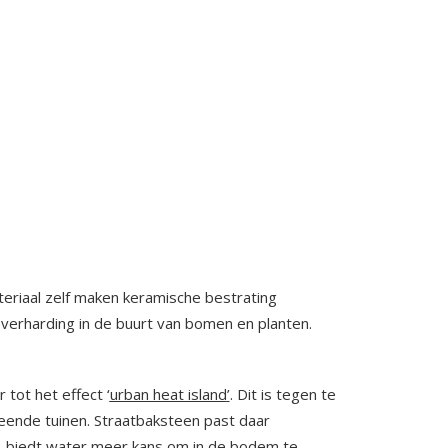
riaal zelf maken keramische bestrating
 verharding in de buurt van bomen en planten.
tot het effect ‘
urban heat island
’
. Dit is tegen te
eende tuinen. Straatbaksteen past daar
e, biedt water meer kans om in de bodem te