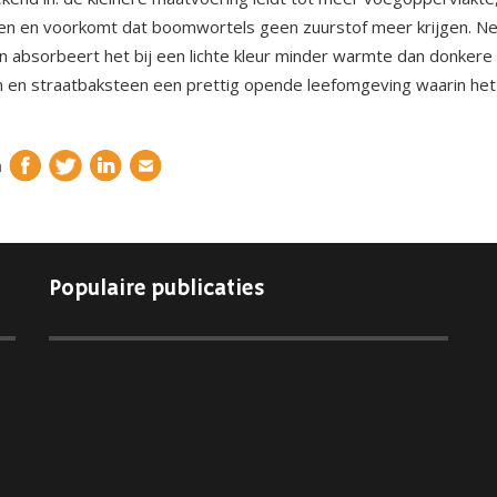
en en voorkomt dat boomwortels geen zuurstof meer krijgen. Net 
n absorbeert het bij een lichte kleur minder warmte dan donkere
 en straatbaksteen een prettig opende leefomgeving waarin het
n
Populaire publicaties