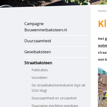
Home
K
Campagne
Bouwenmetbaksteen.nl
Het g
Duurzaamheid
water
Gevelbaksteen
straa
een k
Straatbaksteen
Publicaties
Voordelen
De straatbaksteenindustrie hijst de
SDG-Vlag!
Duurzaamheid en circulariteit
Duurzame inrichting openbare