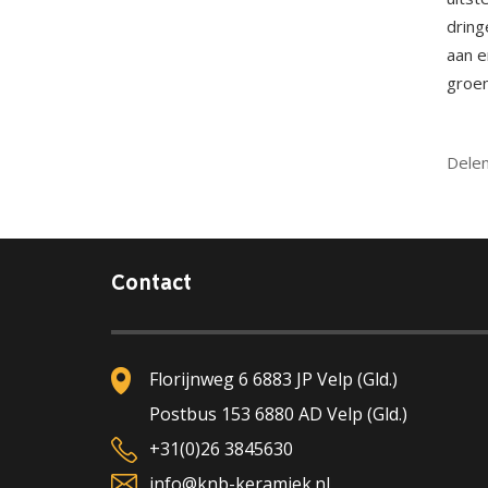
dring
aan e
groen
Dele
Contact
Florijnweg 6 6883 JP Velp (Gld.)
Postbus 153 6880 AD Velp (Gld.)
+31(0)26 3845630
info@knb-keramiek.nl