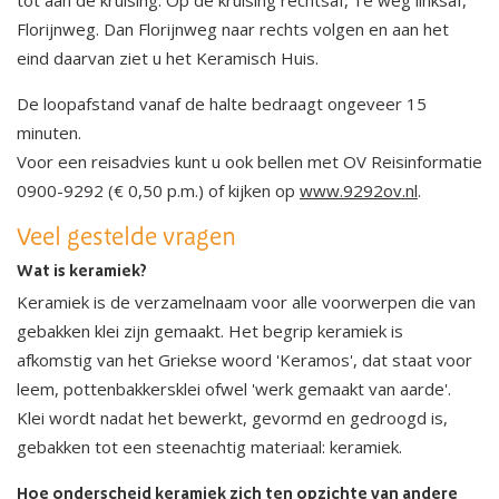
tot aan de kruising. Op de kruising rechtsaf, 1e weg linksaf,
Florijnweg. Dan Florijnweg naar rechts volgen en aan het
eind daarvan ziet u het Keramisch Huis.
De loopafstand vanaf de halte bedraagt ongeveer 15
minuten.
Voor een reisadvies kunt u ook bellen met OV Reisinformatie
0900-9292 (€ 0,50 p.m.) of kijken op
www.9292ov.nl
.
Veel gestelde vragen
Wat is keramiek?
Keramiek is de verzamelnaam voor alle voorwerpen die van
gebakken klei zijn gemaakt. Het begrip keramiek is
afkomstig van het Griekse woord 'Keramos', dat staat voor
leem, pottenbakkersklei ofwel 'werk gemaakt van aarde'.
Klei wordt nadat het bewerkt, gevormd en gedroogd is,
gebakken tot een steenachtig materiaal: keramiek.
Hoe onderscheid keramiek zich ten opzichte van andere