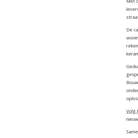
Met d
lever
straa
De ca
wonin
reken
keram
Gedur
gespr
Bouwr
onder
oplo
Volg 
nieuw
Same