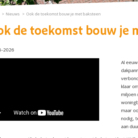
Nieuws
Ook de toekomst bouw je met baksteen
ok de toekomst bouw je 
6-2026
Al eeuw
dakpann
verbond
klaar o
miljoen
woningb
maar oo
nodig, t
aan duu