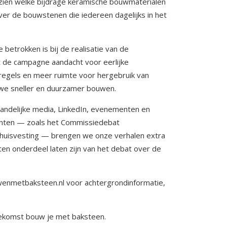
ien welke bijdrage keramische bouwmaterialen
er de bouwstenen die iedereen dagelijks in het
betrokken is bij de realisatie van de
 de campagne aandacht voor eerlijke
regels en meer ruimte voor hergebruik van
 we sneller en duurzamer bouwen.
ndelijke media, LinkedIn, evenementen en
menten — zoals het Commissiedebat
shuisvesting — brengen we onze verhalen extra
n onderdeel laten zijn van het debat over de
nmetbaksteen.nl voor achtergrondinformatie,
ekomst bouw je met baksteen.