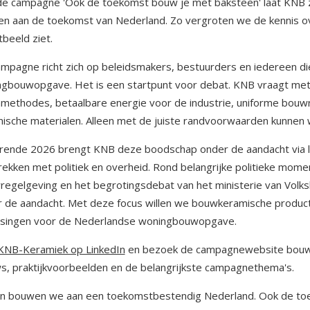
e campagne 'Ook de toekomst bouw je met baksteen' laat KNB z
en aan de toekomst van Nederland. Zo vergroten we de kennis ov
tbeeld ziet.
mpagne richt zich op beleidsmakers, bestuurders en iedereen die 
gbouwopgave. Het is een startpunt voor debat. KNB vraagt met
methodes, betaalbare energie voor de industrie, uniforme bouw
ische materialen. Alleen met de juiste randvoorwaarden kunnen
ende 2026 brengt KNB deze boodschap onder de aandacht via la
ekken met politiek en overheid. Rond belangrijke politieke mo
egelgeving en het begrotingsdebat van het ministerie van Volk
 de aandacht. Met deze focus willen we bouwkeramische producte
ssingen voor de Nederlandse woningbouwopgave.
KNB-Keramiek op LinkedIn
en bezoek de campagnewebsite bouwe
s, praktijkvoorbeelden en de belangrijkste campagnethema's.
n bouwen we aan een toekomstbestendig Nederland. Ook de to