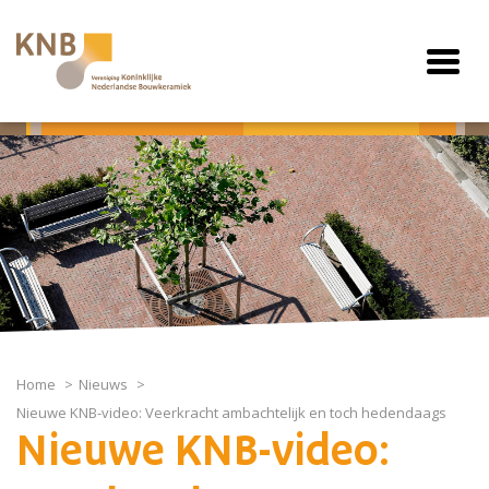
Home
Nieuws
Nieuwe KNB-video: Veerkracht ambachtelijk en toch hedendaags
Nieuwe KNB-video: