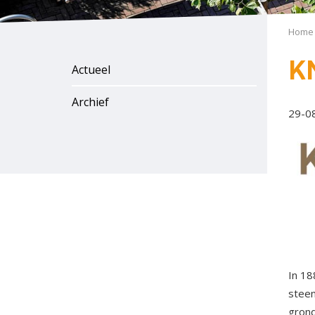
Home
K
Actueel
Archief
29-0
In 18
steen
grond