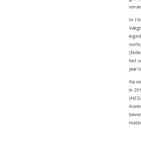
veran
In 19
Vakgr
inged
oorlo
(fede
het v
jaar 
Na ee
in 20
(NEDA
Konin
binne
mater