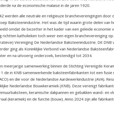
derde na de economische malaise in de jaren 1920.
42 werden alle neutrale en religieuze brancheverenigingen doo
oep Baksteenindustrie. Het was de tijd waarin grote delen van h
eeld omdat de bezetter in het kader van een geleide economie va
g richtten katholieken toch weer een eigen branchevereniging o
ratieve) Vereniging De Nederlandse Baksteenindustrie. Dit DNB ve
erder ging als Koninklijke Verbond van Nederlandse Baksteenfabr
later en na uitvoerig onderzoek, bestendigd tot 2034.
n meerjarige samenwerking binnen de Stichting Verenigde Keram
11 de in KNB samenwerkende baksteenfabrikanten tot een fusie
CO) en die voor de Nederlandse Aardewerkindustrie (AVA). Resu
klijke Nederlandse Bouwkeramiek (KNB). Deze verenigt fabrikant
nmuurbaksteen, keramische dakpannen en gebakken wand- en vloe
iaal (keramiek) en de functie (bouw). Anno 2024 zijn alle fabrika