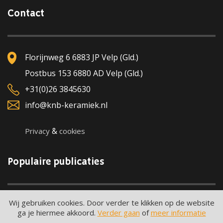
Contact
Florijnweg 6 6883 JP Velp (Gld.)
Postbus 153 6880 AD Velp (Gld.)
+31(0)26 3845630
info@knb-keramiek.nl
&
Privacy
cookies
Populaire publicaties
Wij gebruiken cookies. Door verder te klikken op de website
ga je hiermee akkoord.
Verder gaan
of
meer informatie