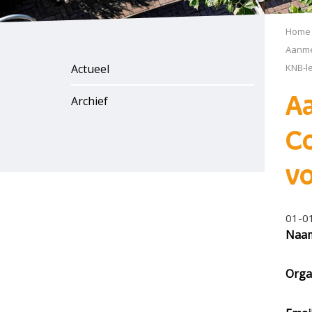
Home
Aanmel
Actueel
KNB-le
Archief
A
Co
vo
01-0
Naa
Orga