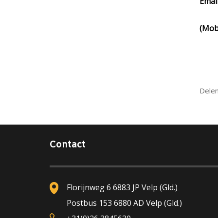
Emai
(Mob
Dele
Contact
Florijnweg 6 6883 JP Velp (Gld.)
Postbus 153 6880 AD Velp (Gld.)