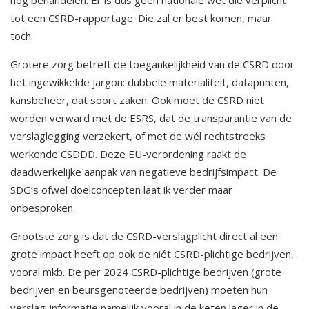
nog behandelen. Er is dus geen nationale wet die verplicht
tot een CSRD-rapportage. Die zal er best komen, maar
toch.
Grotere zorg betreft de toegankelijkheid van de CSRD door
het ingewikkelde jargon: dubbele materialiteit, datapunten,
kansbeheer, dat soort zaken. Ook moet de CSRD niet
worden verward met de ESRS, dat de transparantie van de
verslaglegging verzekert, of met de wél rechtstreeks
werkende CSDDD. Deze EU-verordening raakt de
daadwerkelijke aanpak van negatieve bedrijfsimpact. De
SDG’s ofwel doelconcepten laat ik verder maar
onbesproken.
Grootste zorg is dat de CSRD-verslagplicht direct al een
grote impact heeft op ook de niét CSRD-plichtige bedrijven,
vooral mkb. De per 2024 CSRD-plichtige bedrijven (grote
bedrijven en beursgenoteerde bedrijven) moeten hun
verslag-informatie namelijk vooral in de keten lager in de