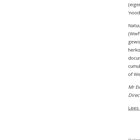
(eige
‘nood
Natuu
(Wwft
gewon
herko
docum
cumul
of We
Mr Ew
Direc
Lees 