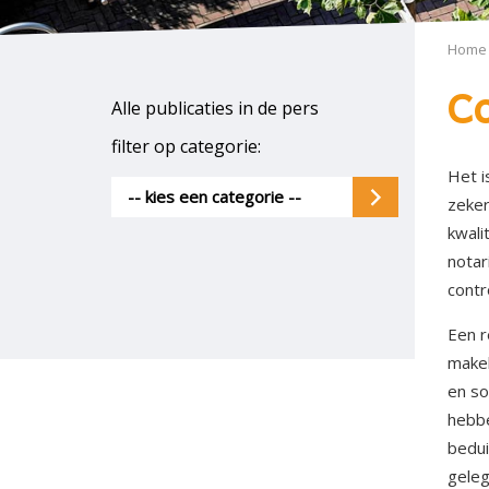
Home
Co
Alle publicaties in de pers
filter op categorie:
Het i
-- kies een categorie --
zeker
kwali
notar
contr
Een r
makel
en so
hebbe
bedui
geleg