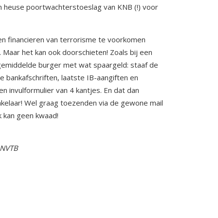
een heuse poortwachterstoeslag van KNB (!) voor
 en financieren van terrorisme te voorkomen
 Maar het kan ook doorschieten! Zoals bij een
emiddelde burger met wat spaargeld: staaf de
 bankafschriften, laatste IB-aangiften en
en invulformulier van 4 kantjes. En dat dan
akelaar! Wel graag toezenden via de gewone mail
uk kan geen kwaad!
 NVTB