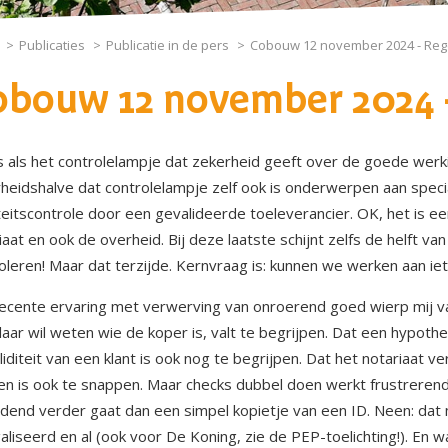
Publicaties
Publicatie in de pers
Cobouw 12 november 2024 - Reg
bouw 12 november 2024 -
s als het controlelampje dat zekerheid geeft over de goede werk
heidshalve dat controlelampje zelf ook is onderwerpen aan specia
teitscontrole door een gevalideerde toeleverancier. OK, het is 
iaat en ook de overheid. Bij deze laatste schijnt zelfs de helft 
oleren! Maar dat terzijde. Kernvraag is: kunnen we werken aan i
ecente ervaring met verwerving van onroerend goed wierp mij va
aar wil weten wie de koper is, valt te begrijpen. Dat een hypothe
liditeit van een klant is ook nog te begrijpen. Dat het notariaat ve
n is ook te snappen. Maar checks dubbel doen werkt frustrerend.
dend verder gaat dan een simpel kopietje van een ID. Neen: dat 
aliseerd en al (ook voor De Koning, zie de PEP-toelichting!). En