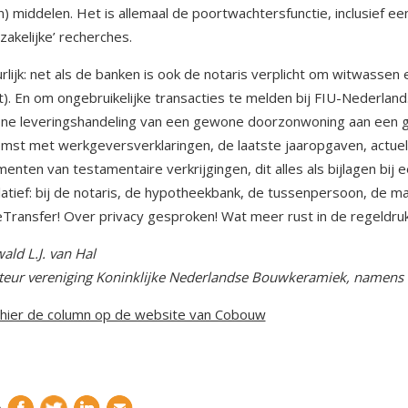
n) middelen. Het is allemaal de poortwachtersfunctie, inclusief 
zakelijke’ recherches.
rlijk: net als de banken is ook de notaris verplicht om witwassen
). En om ongebruikelijke transacties te melden bij FIU-Nederland.
e leveringshandeling van een gewone doorzonwoning aan een g
mst met werkgeversverklaringen, de laatste jaaropgaven, actuele
enten van testamentaire verkrijgingen, dit alles als bijlagen bij e
atief: bij de notaris, de hypotheekbank, de tussenpersoon, de m
Transfer! Over privacy gesproken! Wat meer rust in de regeldr
ald L.J. van Hal
teur vereniging Koninklijke Nederlandse Bouwkeramiek, namens
hier de column op de website van Cobouw