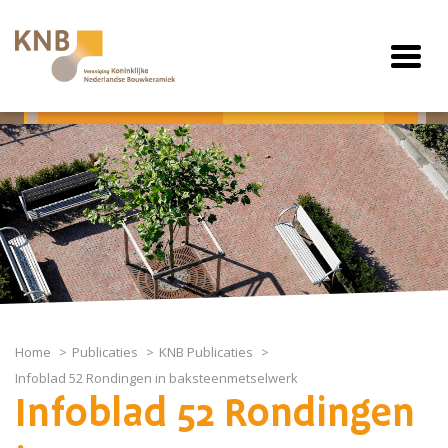
Home
Publicaties
KNB Publicaties
Infoblad 52 Rondingen in baksteenmetselwerk
Infoblad 52 Rondingen