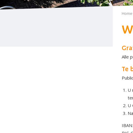
Home
Wi
Gra
Alle 
Te 
Publi
U 
te
U 
Na
IBAN