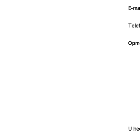
E-ma
Tel
Opme
U hee