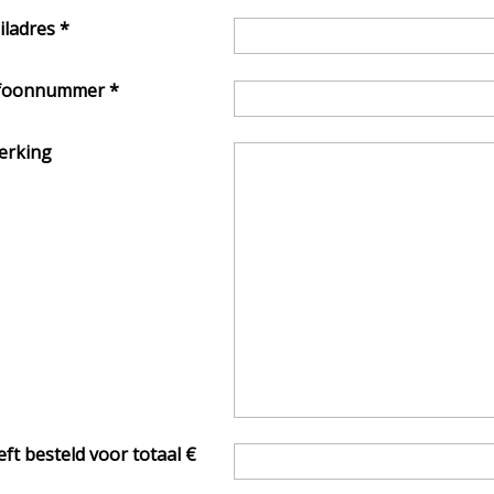
iladres
*
efoonnummer
*
rking
ft besteld voor totaal €