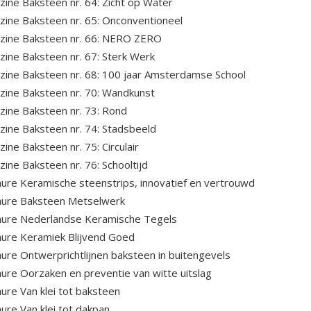
ine Baksteen nr. 64: Zicht op Water
ine Baksteen nr. 65: Onconventioneel
zine Baksteen nr. 66: NERO ZERO
ine Baksteen nr. 67: Sterk Werk
ine Baksteen nr. 68: 100 jaar Amsterdamse School
ine Baksteen nr. 70: Wandkunst
ine Baksteen nr. 73: Rond
ine Baksteen nr. 74: Stadsbeeld
ine Baksteen nr. 75: Circulair
ine Baksteen nr. 76: Schooltijd
ure Keramische steenstrips, innovatief en vertrouwd
hure Baksteen Metselwerk
hure Nederlandse Keramische Tegels
ure Keramiek Blijvend Goed
ure Ontwerprichtlijnen baksteen in buitengevels
ure Oorzaken en preventie van witte uitslag
ure Van klei tot baksteen
ure Van klei tot dakpan