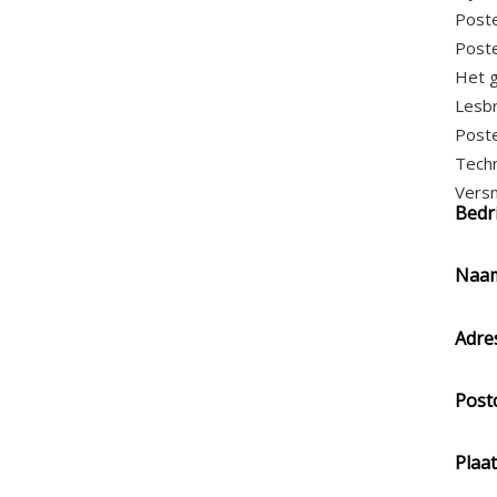
Poste
Poste
Het g
Lesbr
Poste
Tech
Versn
Bedr
Naa
Adre
Post
Plaat