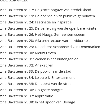
CODE: ABNANL2A
ine Baksteen nr. 17: De grote opgave van stedelijkheid
ine Baksteen nr. 19: De openheid van publieke gebouwen
ine Baksteen nr. 24: Fascinatie en inspiratie
ine Baksteen nr. 25: De verleiding van de openbare ruimte
zine Baksteen nr. 26: Het Haags Gemeentemuseum
ine Baksteen nr. 28: Villa architectuur van individualiteit
ine Baksteen nr. 29: De sobere schoonheid van Denemarken
ine Baksteen nr. 30: Nieuw Leven
ine Baksteen nr. 31: Wonen in het buitengebied
ine Baksteen nr. 32: Vinexstijlen
ine Baksteen nr. 33: De poort naar de stad
ine Baksteen nr. 34: Leisure & Entertainment
ine Baksteen nr. 35: De geest van de steen
ine Baksteen nr. 36: Op grote hoogte
ine Baksteen nr. 37: Appreciatie
ine Baksteen nr. 38: In het spoor van Berlage